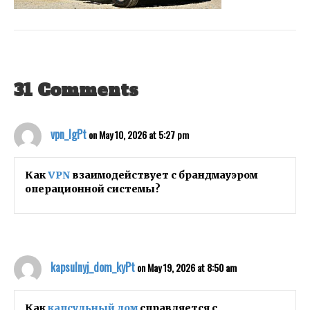
31 Comments
vpn_lgPt
on May 10, 2026 at 5:27 pm
Как
VPN
взаимодействует с брандмауэром
операционной системы?
kapsulnyj_dom_kyPt
on May 19, 2026 at 8:50 am
Как
капсульный дом
справляется с