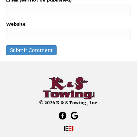
Website
© 2026 K & S Towing , Inc.
facebook link that opens in a 